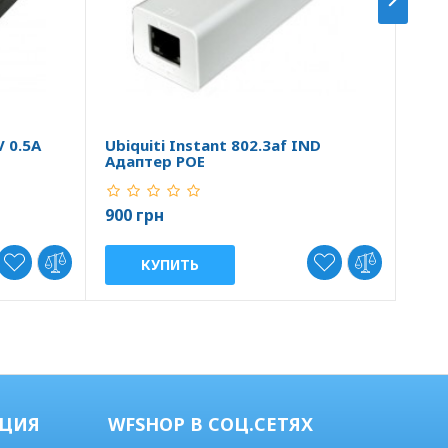
V 0.5A
Ubiquiti Instant 802.3af IND
Ubiq
Адаптер POE
пит
900 грн
608
КУПИТЬ
ЦИЯ
WFSHOP В СОЦ.СЕТЯХ