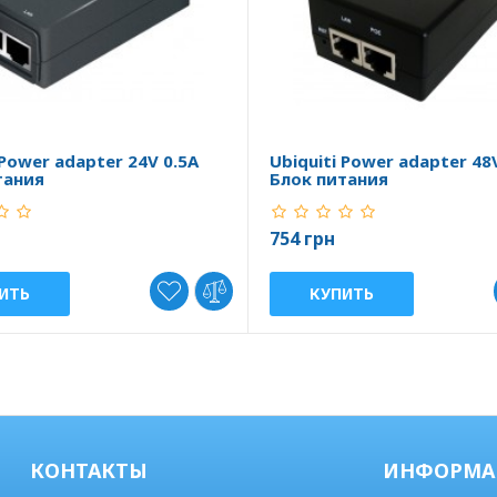
 Power adapter 24V 0.5A
Ubiquiti Power adapter 48
тания
Блок питания
754 грн
ИТЬ
КУПИТЬ
КОНТАКТЫ
ИНФОРМА