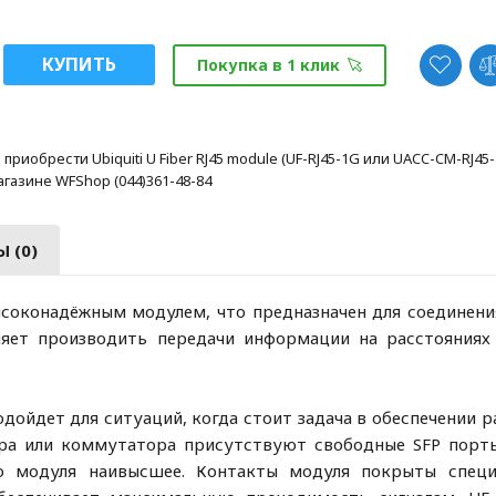
КУПИТЬ
Покупка в 1 клик
приобрести Ubiquiti U Fiber RJ45 module (UF-RJ45-1G или UACC-CM-RJ4
газине WFShop (044)361-48-84
 (0)
ысоконадёжным модулем, что предназначен для соединени
ляет производить передачи информации на расстояниях
одойдет для ситуаций, когда стоит задача в обеспечении 
ра или коммутатора присутствуют свободные SFP порты
тво модуля наивысшее. Контакты модуля покрыты спец