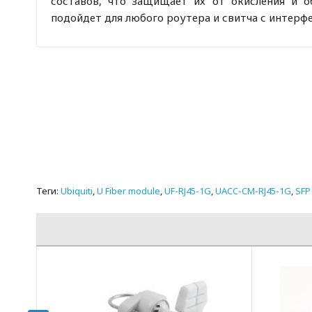
составов, что защищает их от окисления и о
подойдет для любого роутера и свитча с интерфе
Теги:
Ubiquiti
,
U Fiber module
,
UF-RJ45-1G
,
UACC-CM-RJ45-1G
,
SFP