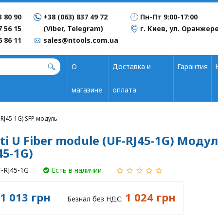
3 80 90
+38 (063) 837 49 72
Пн-Пт 9:00-17:00
7 56 15
(Viber, Telegram)
г. Киев, ул. Оранжере
6 86 11
sales@ntools.com.ua
О
Доставка и
Гарантия
магазине
оплата
-RJ45-1G) SFP модуль
ti U Fiber module (UF-RJ45-1G) Модул
45-1G)
-RJ45-1G
Есть в наличии
1 013 грн
1 024 грн
Безнал без НДС: