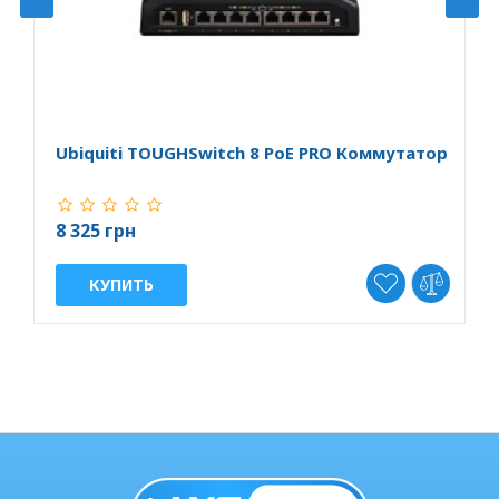
Ubiquiti TOUGHSwitch 8 PoE PRO Коммутатор
U
8 325 грн
7
КУПИТЬ