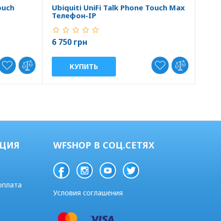
ouch
Ubiquiti UniFi Talk Phone Touch Max
Ubiq
Телефон-IP
Тел
6 750 грн
1 80
КУПИТЬ
ЦИЯ
WFSHOP В СОЦ.СЕТЯХ
оплата
Условия соглашения