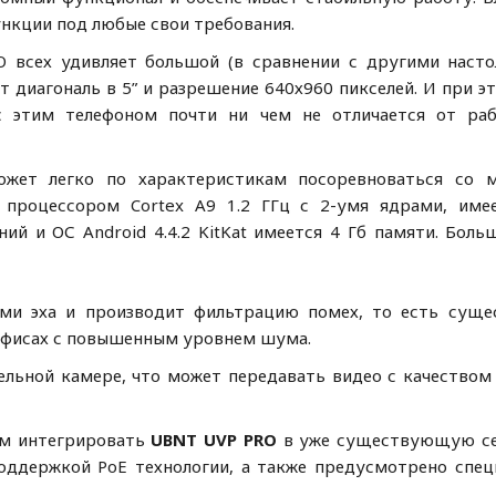
нкции под любые свои требования.
O всех удивляет большой (в сравнении с другими наст
т диагональ в 5” и разрешение 640х960 пикселей. И при э
с этим телефоном почти ни чем не отличается от ра
ожет легко по характеристикам посоревноваться со 
процессором Cortex A9 1.2 ГГц с 2-умя ядрами, име
ий и ОС Android 4.4.2 KitKat имеется 4 Гб памяти. Боль
ми эха и производит фильтрацию помех, то есть суще
 офисах с повышенным уровнем шума.
сельной камере, что может передавать видео с качеством
лем интегрировать
UBNT UVP PRO
в уже существующую се
поддержкой PoE технологии, а также предусмотрено спец