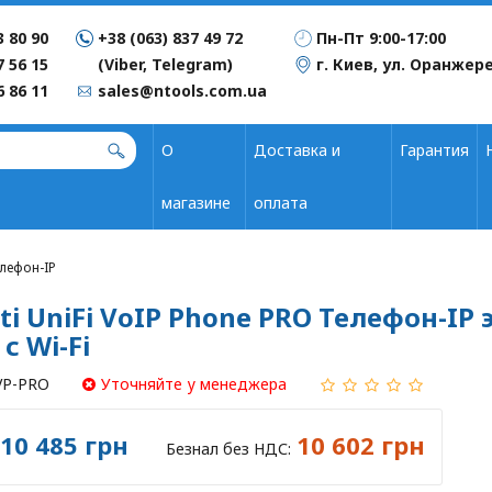
3 80 90
+38 (063) 837 49 72
Пн-Пт 9:00-17:00
7 56 15
(Viber, Telegram)
г. Киев, ул. Оранжере
6 86 11
sales@ntools.com.ua
О
Доставка и
Гарантия
магазине
оплата
елефон-IP
ti UniFi VoIP Phone PRO Телефон-IP
с Wi-Fi
VP-PRO
Уточняйте у менеджера
10 485 грн
10 602 грн
Безнал без НДС: