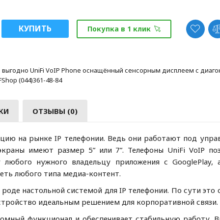
КУПИТЬ
Покупка в 1 клик
 выгодно UniFi VoIP Phone оснащённый сенсорным дисплеем с диаго
Shop (044)361-48-84
КИ
ОТЗЫВЫ (0)
ию на рынке IP телефонии. Ведь они работают под упра
 экраны имеют размер 5” или 7”. Телефоны UniFi VoIP по
 любого нужного владельцу приложения с GooglePlay, 
еть любого типа медиа-контент.
роде настольной системой для IP телефонии. По сути это
устройство идеальным решением для корпоративной связи.
 огромный функционал и обеспечивает стабильную работу. 