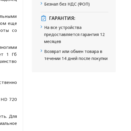
Безнал без НДС (ФОП)
ольными
ГАРАНТИЯ:
том еще
На все устройства
боты со
предоставляется гарантия 12
месяцев
многими
Возврат или обмен товара в
ет 1 Гб
течении 14 дней после покупки
шинство
ственно
 HD 720
ть. Для
иальное