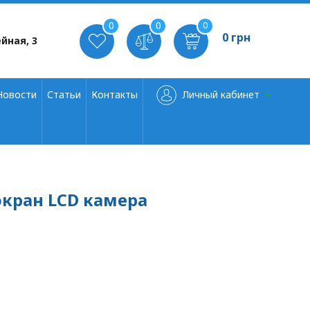
0
0
0
0 грн
йная, 3
Новости
Статьи
Контакты
Личный кабинет
 экран LCD камера