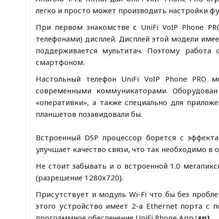
легко и просто может производить настройки фу
При первом знакомстве с UniFi VoIP Phone PR
телефонами) дисплей. Дисплей этой модели имее
поддерживается мультитач. Поэтому работа 
смартфоном.
Настольный телефон UniFi VoIP Phone PRO м
современными коммуникаторами. Оборудован 
«оперативки», а также специально для приложен
планшетов позавидовали бы.
Встроенный DSP процессор борется с эффекта
улучшает качество связи, что так необходимо в
Не стоит забывать и о встроенной 1.0 мегапик
(разрешение 1280х720).
Присутствует и модуль Wi-Fi что бы без проб
этого устройство имеет 2-а Ethernet порта с 
программное обеспечение UniFi Phone App.(
+р)