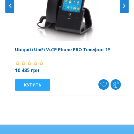
Ubiquiti UniFi VoIP Phone PRO Телефон-IP
U
I
10 485 грн
1
КУПИТЬ