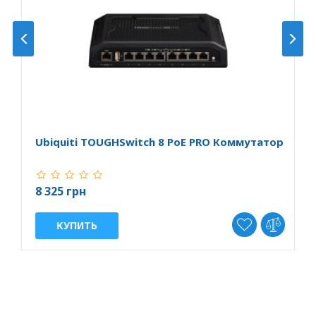
Ubiquiti TOUGHSwitch 8 PoE PRO Коммутатор
U
8 325 грн
7
КУПИТЬ