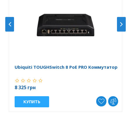
Ubiquiti TOUGHSwitch 8 PoE PRO Коммутатор
U
8 325 грн
7
КУПИТЬ