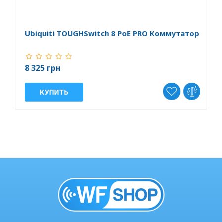
Ubiquiti TOUGHSwitch 8 PoE PRO Коммутатор
U
8 325 грн
7
КУПИТЬ