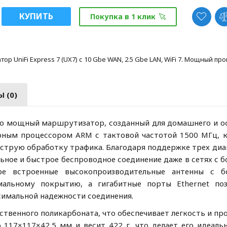
КУПИТЬ
Покупка в 1 клик
ор UniFi Express 7 (UX7) с 10 Gbe WAN, 2.5 Gbe LAN, WiFi 7. Мощный пр
 (0)
ый, но мощный маршрутизатор, созданный для домашнего и 
рным процессором ARM с тактовой частотой 1500 МГц, 
струю обработку трафика. Благодаря поддержке трех диа
бильное и быстрое беспроводное соединение даже в сетях с
ре встроенные высокопроизводительные антенны с 
мальному покрытию, а гигабитные порты Ethernet по
имальной надежности соединения.
чественного поликарбоната, что обеспечивает легкость и пр
 117×117×42,5 мм и весит 422 г, что делает его идеаль