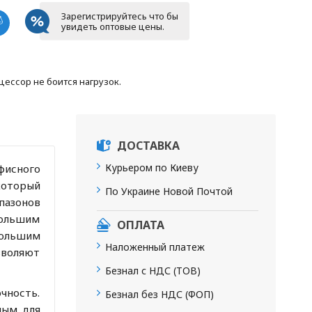
Зарегистрируйтесь что бы
увидеть оптовые цены.
оцессор не боится нагрузок.
ДОСТАВКА
Курьером по Киеву
офисного
который
По Украине Новой Почтой
пазонов
 большим
ОПЛАТА
большим
Наложенный платеж
зволяют
Безнал с НДС (ТОВ)
очность.
Безнал без НДС (ФОП)
ным для