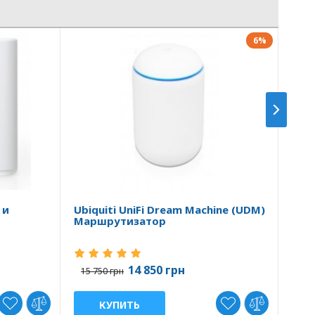
6%
 и
Ubiquiti UniFi Dream Machine (UDM)
Ubiq
Маршрутизатор
Band
14 850 грн
21 0
15 750 грн
КУПИТЬ