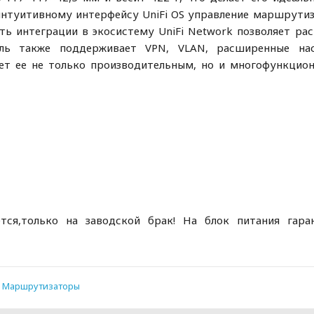
интуитивному интерфейсу UniFi OS управление маршрути
ть интеграции в экосистему UniFi Network позволяет ра
ель также поддерживает VPN, VLAN, расширенные на
лает ее не только производительным, но и многофункцио
тся,только на заводской брак! На блок питания гара
,
Маршрутизаторы