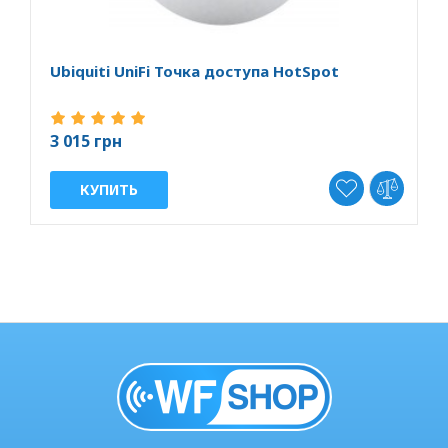
Ubiquiti UniFi Точка доступа HotSpot
U
д
3 015 грн
3
КУПИТЬ