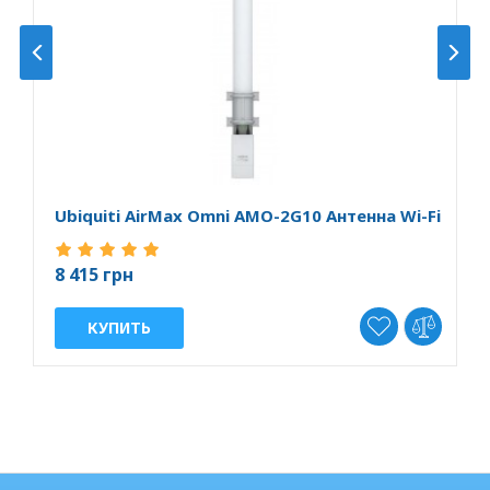
Ubiquiti AirMax Omni AMO-2G10 Антенна Wi-Fi
U
8 415 грн
1
КУПИТЬ