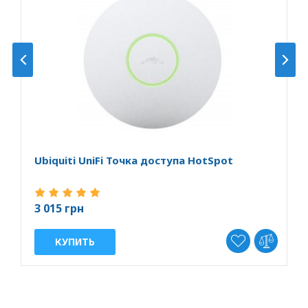
Ubiquiti UniFi Точка доступа HotSpot
U
д
3 015 грн
3
КУПИТЬ