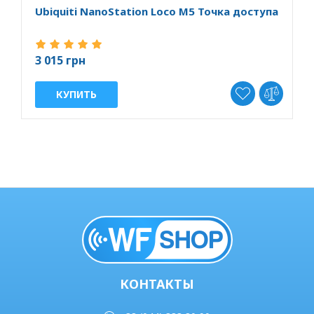
Ubiquiti NanoStation Loco M5 Точка доступа
U
3 015 грн
3
КУПИТЬ
КОНТАКТЫ