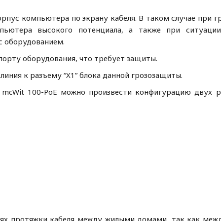
орпус компьютера по экрану кабеля. В таком случае при 
пьютера высокого потенциала, а также при ситуации
 с оборудованием.
 порту оборудования, что требует защиты.
линия к разъему “X1” блока данной грозозащиты.
 mcWit 100-PoE можно произвести конфигурацию двух 
х протяжки кабеля между жилыми домами, так как меж