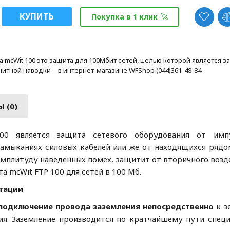
КУПИТЬ
Покупка в 1 клик
 mcWit 100 это защита для 100Мбит сетей, целью которой является 
итной наводки—в интернет-магазине WFShop (044)361-48-84
 (0)
00 является защита сетевого оборудования от имп
замыканиях силовых кабелей или же от находящихся рядо
 амплитуду наведенных помех, защитит от вторичного возд
а mcWit FTP 100 для сетей в 100 Мб.
атации
 подключение провода заземления непосредственно
к з
ия. Заземление производится по кратчайшему пути спец