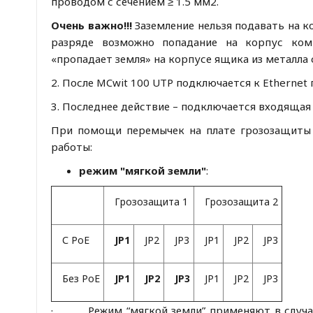
проводом с сечением ≥ 1.5 мм2.
Очень важно!!!
Заземление нельзя подавать на к
разряде возможно попадание на корпус ком
«пропадает земля» на корпусе ящика из металла
2. После MCwit 100 UTP подключается к Ethernet
3. Последнее действие – подключается входящая 
При помощи перемычек на плате грозозащиты
работы:
режим "мягкой земли"
:
Грозозащита 1
Грозозащита 2
С PoE
JP1
JP2
JP3
JP1
JP2
JP3
Без PoE
JP1
JP2
JP3
JP1
JP2
JP3
· Режим “мягкой земли” применяют в случая