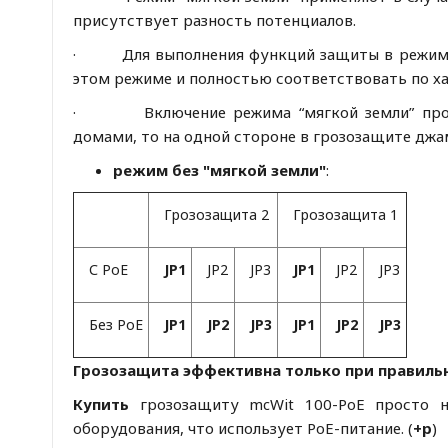
присутствует разность потенциалов.
· Для выполнения функций защиты в режиме "
этом режиме и полностью соответствовать по х
· Включение режима “мягкой земли” происх
домами, то на одной стороне в грозозащите джа
режим без "мягкой земли"
:
Грозозащита 2
Грозозащита 1
С PoE
JP1
JP2
JP3
JP1
JP2
JP3
Без PoE
JP1
JP2
JP3
JP1
JP2
JP3
Грозозащита эффективна только при правиль
Купить
грозозащиту mcWit 100-PoE просто н
оборудования, что использует PoE-питание. (
+р
)