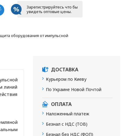
Зарегистрируйтесь что бы
увидеть оптовые цены.
защита оборудования от импульсной
ДОСТАВКА
Курьером по Киеву
ульсной
м линий
По Украине Новой Почтой
ействия
ОПЛАТА
Наложенный платеж
емляной
Безнал с НДС (ТОВ)
иальным
Безнал без НДС (ФОП)