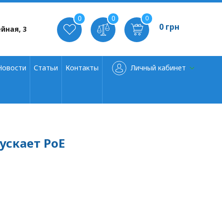
0
0
0
0 грн
йная, 3
Новости
Статьи
Контакты
Личный кабинет
ускает PoE