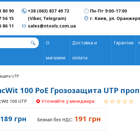
3 80 90
+38 (063) 837 49 72
Пн-Пт 9:00-17:00
7 56 15
(Viber, Telegram)
г. Киев, ул. Оранжере
6 86 11
sales@ntools.com.ua
О
Доставка и
Гарантия
магазине
оплата
защита UTP
cWit 100 PoE Грозозащита UTP проп
cWit 100 UTP
Уточняйте у менеджера
189 грн
191 грн
Безнал без НДС: