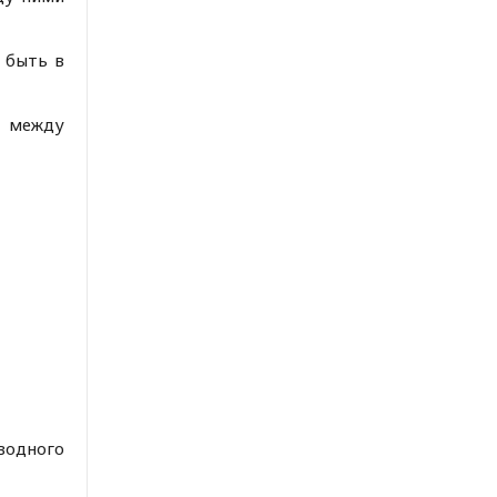
 быть в
ь между
водного